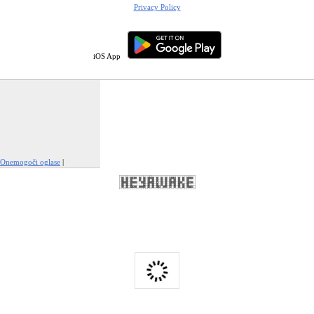
Privacy Policy
iOS App
Onemogoči oglase
|
Prijavi to oglaševanje