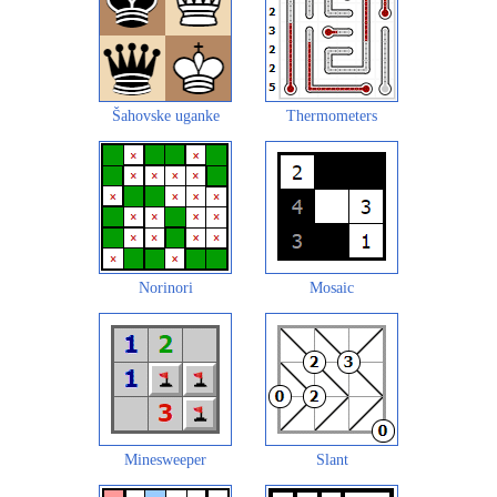
Šahovske uganke
Thermometers
Norinori
Mosaic
Minesweeper
Slant