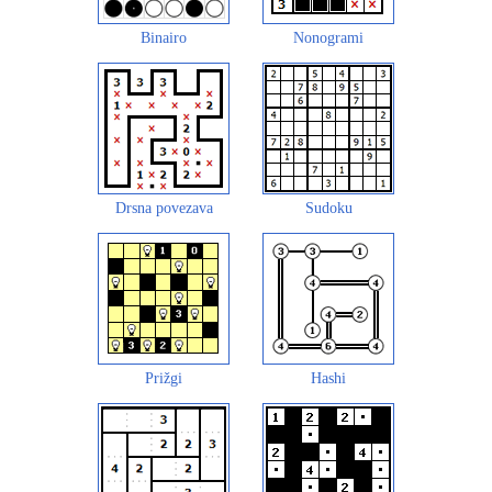
Binairo
Nonogrami
Drsna povezava
Sudoku
Prižgi
Hashi