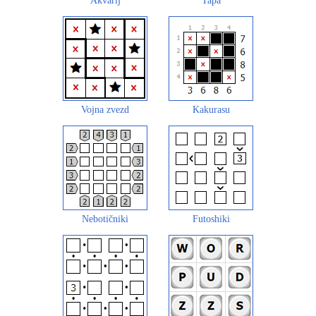
Akvarij
Tapa
Vojna zvezd
Kakurasu
Nebotičniki
Futoshiki