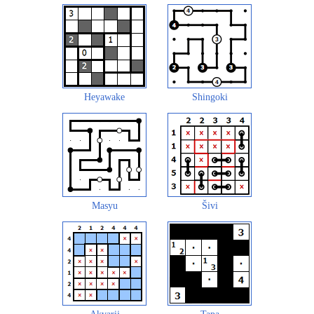
Heyawake
Shingoki
Masyu
Šivi