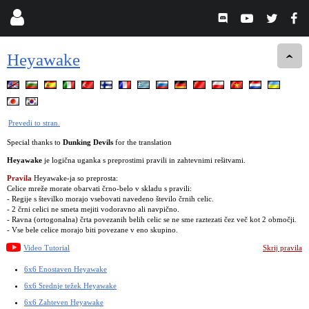
Heyawake
Prevedi to stran.
Special thanks to
Dunking Devils
for the translation
Heyawake
je logična uganka s preprostimi pravili in zahtevnimi rešitvami.
Pravila
Heyawake-ja so preprosta:
Celice mreže morate obarvati črno-belo v skladu s pravili:
- Regije s številko morajo vsebovati navedeno število črnih celic.
- 2 črni celici ne smeta mejiti vodoravno ali navpično.
- Ravna (ortogonalna) črta povezanih belih celic se ne sme raztezati čez več kot 2 območji.
- Vse bele celice morajo biti povezane v eno skupino.
Video Tutorial
Skrij pravila
6x6 Enostaven Heyawake
6x6 Srednje težek Heyawake
6x6 Zahteven Heyawake