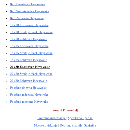
8x8 Enostaven Heyawake
8x8 Srednje težek Heyawake
8x8 Zahteven Heyawake
10x10 Enostaven Heyawake
10x10 Srednje težek Heyawake
10x10 Zahteven Heyawake
15x15 Enostaven Heyawake
15x15 Srednje težek Heyawake
15x15 Zahteven Heyawake
20x20 Enostaven Heyawake
20x20 Srednje težek Heyawake
20x20 Zahteven Heyawake
Posebna dnevna Heyawake
Posebna tedenska Heyawake
Posebna mesečna Heyawake
Postani Pokrovitelj
Povratne informacije
|
Specifična uganka
Masovno tiskanje
|
Dvorana slavnih
|
Statistika