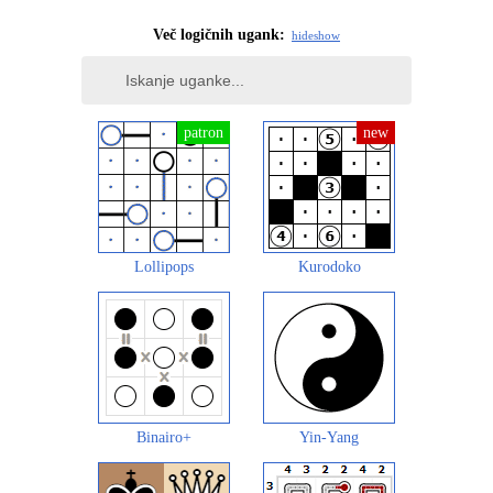
Več logičnih ugank:
hide
show
Lollipops
Kurodoko
Binairo+
Yin-Yang