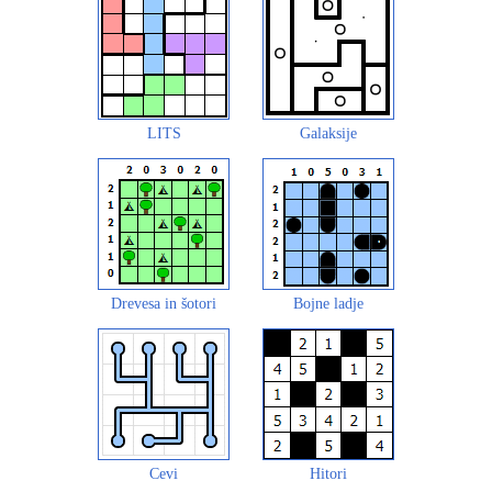
LITS
Galaksije
Drevesa in šotori
Bojne ladje
Cevi
Hitori