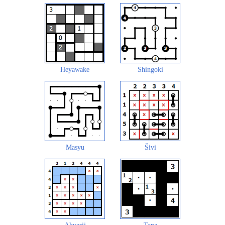
Heyawake
Shingoki
Masyu
Šivi