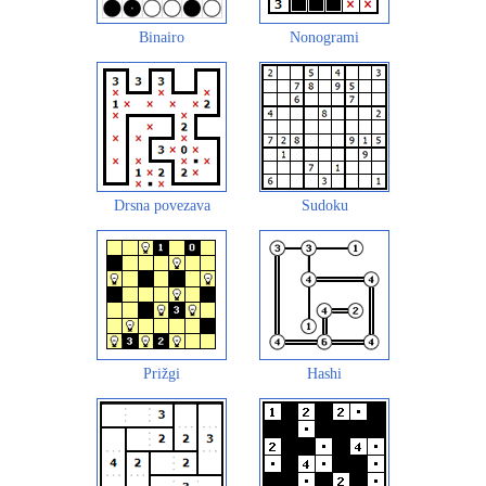
Binairo
Nonogrami
Drsna povezava
Sudoku
Prižgi
Hashi