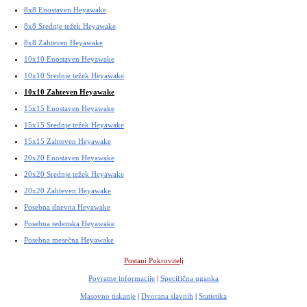
8x8 Enostaven Heyawake
8x8 Srednje težek Heyawake
8x8 Zahteven Heyawake
10x10 Enostaven Heyawake
10x10 Srednje težek Heyawake
10x10 Zahteven Heyawake
15x15 Enostaven Heyawake
15x15 Srednje težek Heyawake
15x15 Zahteven Heyawake
20x20 Enostaven Heyawake
20x20 Srednje težek Heyawake
20x20 Zahteven Heyawake
Posebna dnevna Heyawake
Posebna tedenska Heyawake
Posebna mesečna Heyawake
Postani Pokrovitelj
Povratne informacije
|
Specifična uganka
Masovno tiskanje
|
Dvorana slavnih
|
Statistika