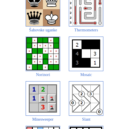
Šahovske uganke
Thermometers
Norinori
Mosaic
Minesweeper
Slant