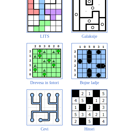
LITS
Galaksije
Drevesa in šotori
Bojne ladje
Cevi
Hitori