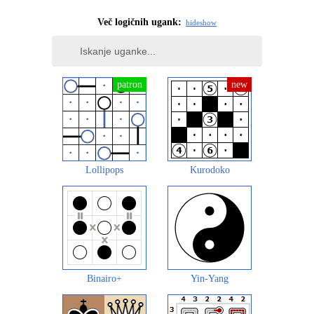
Več logičnih ugank:
hide
show
Lollipops
Kurodoko
Binairo+
Yin-Yang