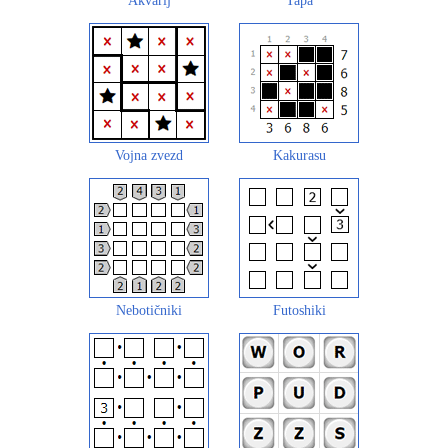
Akvarij
Tapa
Vojna zvezd
Kakurasu
Nebotičniki
Futoshiki