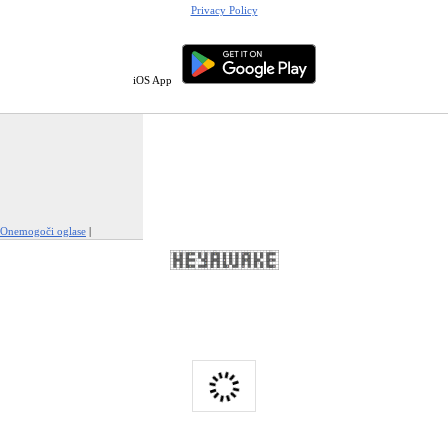
Privacy Policy
iOS App
Onemogoči oglase
|
Prijavi to oglaševanje