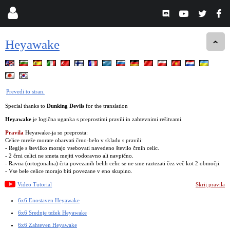
Heyawake
Prevedi to stran.
Special thanks to
Dunking Devils
for the translation
Heyawake
je logična uganka s preprostimi pravili in zahtevnimi rešitvami.
Pravila
Heyawake-ja so preprosta:
Celice mreže morate obarvati črno-belo v skladu s pravili:
- Regije s številko morajo vsebovati navedeno število črnih celic.
- 2 črni celici ne smeta mejiti vodoravno ali navpično.
- Ravna (ortogonalna) črta povezanih belih celic se ne sme raztezati čez več kot 2 območji.
- Vse bele celice morajo biti povezane v eno skupino.
Video Tutorial
Skrij pravila
6x6 Enostaven Heyawake
6x6 Srednje težek Heyawake
6x6 Zahteven Heyawake